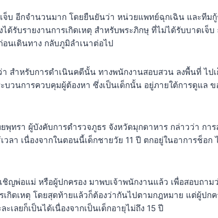
ดเจ็บ อีกจำนวนมาก โดยยืนยันว่า หน่วยแพทย์ฉุกเฉิน และทีมกู้ชีพ
ได้รับรายงานการเกิดเหตุ สำหรับพระภิกษุ ที่ไม่ได้รับบาดเจ็บ ถ
ก่อนเดินทาง กลับภูมิลำเนาต่อไป
 สำหรับการดำเนินคดีนั้น ทางพนักงานสอบสวน ลงพื้นที่ ไปเก
กระบวนการควบคุมผู้ต้องหา ซึ่งเป็นเด็กนั้น อยู่ภายใต้การดู
ยพุทรา ผู้บังคับการตำรวจภูธร จังหวัดมุกดาหาร กล่าวว่า การส
ใช้เวลา เนื่องจากในตอนนี้เด็กชายวัย 11 ปี ตกอยู่ในอาการช็อก
ด้เชิญพ่อแม่ หรือผู้ปกครอง มาพบเจ้าพนักงานแล้ว เพื่อสอบถามว่
เกิดเหตุ โดยสุดท้ายแล้วก็ต้องว่ากันไปตามกฎหมาย แต่ผู้ปก
เลยก็เป็นได้เนื่องจากเป็นเด็กอายุไม่ถึง 15 ปี