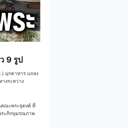
 9 รูป
.) มุกดาหาร แถลง
นทางระหว่าง
คณะพระธุดงค์ ที่
มีพระภิกษุมรณภาพ
า