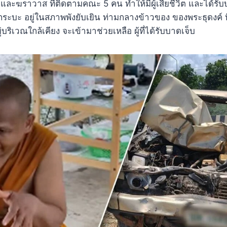
 และฆราวาส ที่ติดตามคณะ 5 คน ทำให้มีผู้เสียชีวิต และได้รั
ระบะ อยู่ในสภาพพังยับเยิน ท่ามกลางข้าวของ ของพระธุดงค์ 
ู่บริเวณใกล้เคียง จะเข้ามาช่วยเหลือ ผู้ที่ได้รับบาดเจ็บ