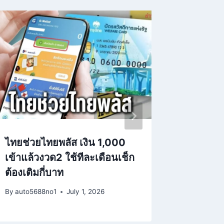
ไทยช่วยไทยพลัส เงิน 1,000
เพลิงไห
เข้าแล้วงวด2 ใช้ทีละเดือนเช็ก
เสียชีว
ต้องเติมกี่บาท
มิถุนาย
By
auto5688no1
July 1, 2026
By
auto568