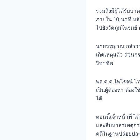
รวมถึงมีผู้ได้รับบา
ภายใน 10 นาที หลัง
ไปยังวัดภูมโนรมย์ 
นายวรญาณ กล่าวว่า
เกิดเหตุแล้ว ส่วน
วิชาชีพ
พล.ต.ต.ไพโรจน์ ไท
เป็นผู้ต้องหา ต้อง
ได้
ตอนนี้เจ้าหน้าที่ ไ
และสืบหาสาเหตุการ
คดีในฐานปล่อยปละละ