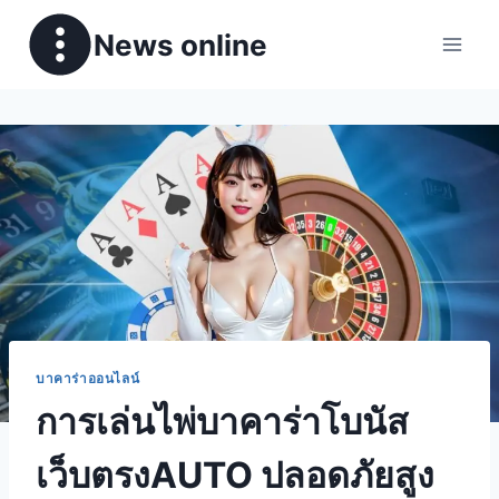
News online
บาคาร่าออนไลน์
การเล่นไพ่บาคาร่าโบนัส
เว็บตรงAUTO ปลอดภัยสูง