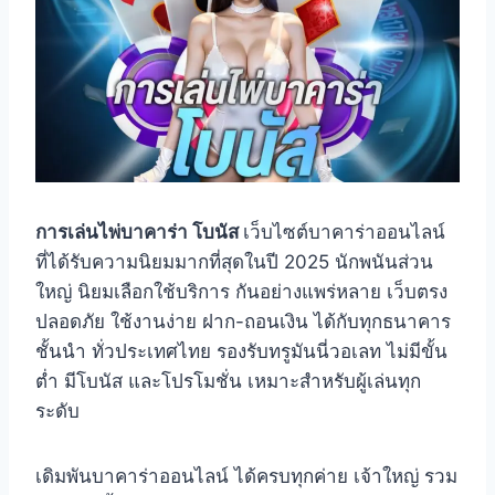
การเล่นไพ่บาคาร่า โบนัส
เว็บไซต์บาคาร่าออนไลน์
ที่ได้รับความนิยมมากที่สุดในปี 2025 นักพนันส่วน
ใหญ่ นิยมเลือกใช้บริการ กันอย่างแพร่หลาย เว็บตรง
ปลอดภัย ใช้งานง่าย ฝาก-ถอนเงิน ได้กับทุกธนาคาร
ชั้นนำ ทั่วประเทศไทย รองรับทรูมันนี่วอเลท ไม่มีขั้น
ต่ำ มีโบนัส และโปรโมชั่น เหมาะสำหรับผู้เล่นทุก
ระดับ
เดิมพันบาคาร่าออนไลน์ ได้ครบทุกค่าย เจ้าใหญ่ รวม