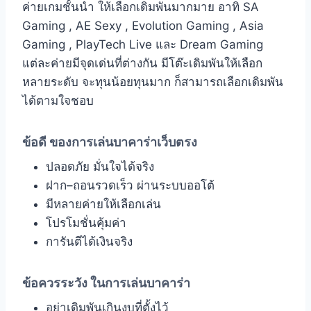
ค่ายเกมชั้นนำ ให้เลือกเดิมพันมากมาย อาทิ SA
Gaming , AE Sexy , Evolution Gaming , Asia
Gaming , PlayTech Live และ Dream Gaming
แต่ละค่ายมีจุดเด่นที่ต่างกัน มีโต๊ะเดิมพันให้เลือก
หลายระดับ จะทุนน้อยทุนมาก ก็สามารถเลือกเดิมพัน
ได้ตามใจชอบ
ข้อดี ของการเล่นบาคาร่าเว็บตรง
ปลอดภัย มั่นใจได้จริง
ฝาก–ถอนรวดเร็ว ผ่านระบบออโต้
มีหลายค่ายให้เลือกเล่น
โปรโมชั่นคุ้มค่า
การันตีได้เงินจริง
ข้อควรระวัง ในการเล่นบาคาร่า
อย่าเดิมพันเกินงบที่ตั้งไว้