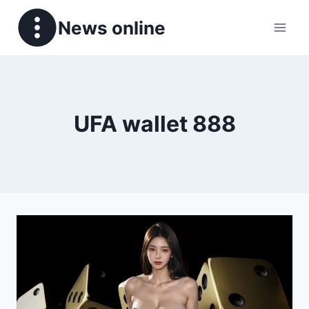
News online
UFA wallet 888