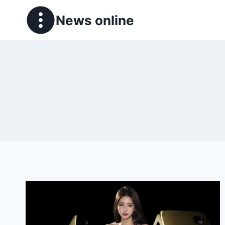
News online