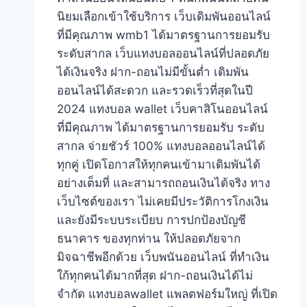
นิยมเลือกเข้าใช้บริการ เว็บเดิมพันออนไลน์
ที่มีคุณภาพ wmb1 ได้มาตรฐานการยอมรับ
ระดับสากล เว็บแทงบอลออนไลน์ที่ปลอดภัย
ได้เงินจริง ฝาก-ถอนไม่มีขั้นต่ำ เดิมพัน
ออนไลน์ได้สะดวก และรวดเร็วที่สุดในปี
2024 แทงบอล wallet เว็บคาสิโนออนไลน์
ที่มีคุณภาพ ได้มาตรฐานการยอมรับ ระดับ
สากล จ่ายชัวร์ 100% แทงบอลออนไลน์ได้
ทุกคู่ เปิดโอกาสให้ทุกคนเข้ามาเดิมพันได้
อย่างเต็มที่ และสามารถถอนเงินได้จริง ทาง
เว็บไซต์ของเรา ไม่เคยมีประวัติการโกงเงิน
และยังมีระบบระเบียบ การปกป้องบัญชี
ธนาคาร ของทุกท่าน ให้ปลอดภัยจาก
มิจฉาชีพอีกด้วย เว็บพนันออนไลน์ ที่ทำเงิน
ใก้ทุกคนได้มากที่สุด ฝาก-ถอนเงินได้ไม่
จำกัด แทงบอลwallet แพลตฟอร์มใหญ่ ที่เปิด