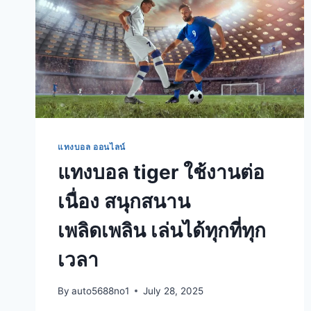
แทงบอล ออนไลน์
แทงบอล tiger ใช้งานต่อ
เนื่อง สนุกสนาน
เพลิดเพลิน เล่นได้ทุกที่ทุก
เวลา
By
auto5688no1
July 28, 2025