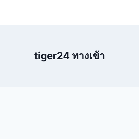
tiger24 ทางเข้า