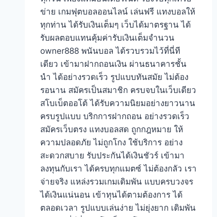
ข่าย เกมฟุตบอลออนไลน์ เล่นฟรี แทงบอลให้
ทุกท่าน ได้รับเงินเต็มๆ เว็บได้มาตรฐาน ได้
รับผลตอบแทนคุ้มค่ารับเงินเต็มจำนวน
owner888 พนันบอล ได้รวบรวมไว้ที่นี่ที
เดียว เข้ามาฝากถอนเงิน ผ่านธนาคารชั้น
นำ ได้อย่างรวดเร็ว รูปแบบทันสมัย ไม่ต้อง
รอนาน สมัครเป็นสมาชิก ครบจบในเว็บเดียว
สโบเบ็ตออโต้ ได้รับความนิยมอย่างยาวนาน
ครบรูปแบบ บริกการฝากถอน อย่างรวดเร็ว
สมัครเว็บตรง แทงบอลสด ถูกกฎหมาย ให้
ความปลอดภัย ไม่ถูกโกง ใช้บริการ อย่าง
สะดวกสบาย รับประกันได้เงินชัวร์ เข้ามา
ลงทุนกับเรา ได้ครบทุกแมตซ์ ไม่ต้องกลัว เรา
จ่ายจริง แหล่งรวมเกมเดิมพัน แบบครบวงจร
ได้เงินแน่นอน เข้าทุนได้ตามต้องการ ได้
ตลอดเวลา รูปแบบเล่นง่าย ไม่ยุ่งยาก เดิมพัน