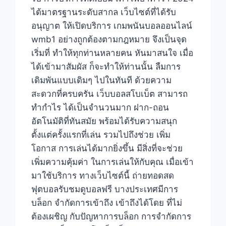
ได้มาตรฐานระดับสากล เว็บไซต์ที่ได้รับ
อนุญาต ให้เปิดบริการ เกมพนันบอลออนไลน์
wmb1 อย่างถูกต้องตามกฎหมาย จึงเป็นจุด
เริ่มที่ ทำให้ทุกท่านหลายคน หันมาสนใจ เมื่อ
ได้เข้ามาสัมผัส ก็จะทำให้ท่านนั้น ลืมการ
เดิมพันแบบเดิมๆ ไปในทันที ด้วยความ
สะดวกที่ครบครัน เว็บบอลสโบเบ็ต สามารถ
ทำกำไร ได้เป็นจำนวนมาก ฝาก-ถอน
อัตโนมัติที่ทันสมัย พร้อมได้รับความสนุก
ตั้งแต่ครั้งแรกที่เล่น รวมไปถึงช่วย เพิ่ม
โอกาส การเล่นได้มากยิ่งขึ้น มีสิ่งที่จะช่วย
เพิ่มความคุ้มค่า ในการเล่นให้กับคุณ เมื่อเข้า
มาใช้บริการ ทางเว็บไซต์นี้ ถ่ายทอดสด
ฟุตบอลรับชมดูบอลฟรี บางประเทศมีการ
บล็อก จำกัดการเข้าถึง เข้าถึงได้โดย ที่ไม่
ต้องเผชิญ กับปัญหาการบล็อก การจำกัดการ