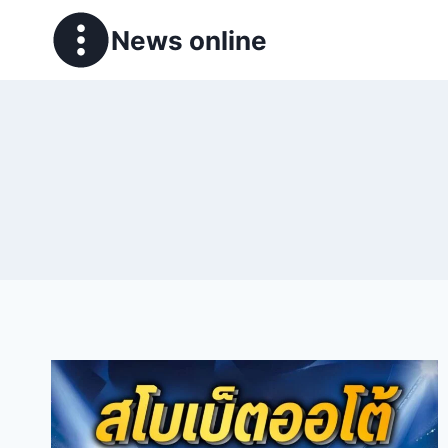
News online