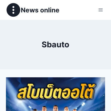
News online
Sbauto