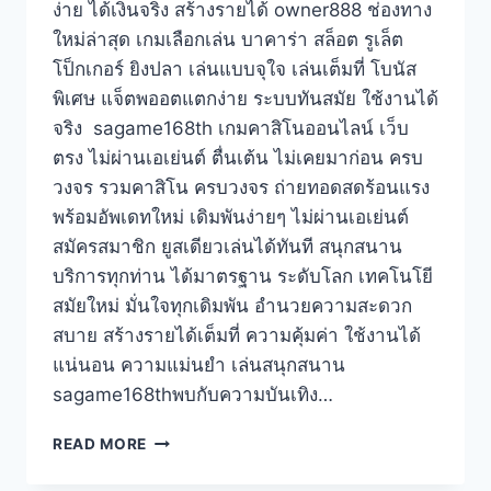
ง่าย ได้เงินจริง สร้างรายได้ owner888 ช่องทาง
ใหม่ล่าสุด เกมเลือกเล่น บาคาร่า สล็อต รูเล็ต
โป็กเกอร์ ยิงปลา เล่นแบบจุใจ เล่นเต็มที่ โบนัส
พิเศษ แจ็ตพออตแตกง่าย ระบบทันสมัย ใช้งานได้
จริง sagame168th เกมคาสิโนออนไลน์ เว็บ
ตรง ไม่ผ่านเอเย่นต์ ตื่นเต้น ไม่เคยมาก่อน ครบ
วงจร รวมคาสิโน ครบวงจร ถ่ายทอดสดร้อนแรง
พร้อมอัพเดทใหม่ เดิมพันง่ายๆ ไม่ผ่านเอเย่นต์
สมัครสมาชิก ยูสเดียวเล่นได้ทันที สนุกสนาน
บริการทุกท่าน ได้มาตรฐาน ระดับโลก เทคโนโยี
สมัยใหม่ มั่นใจทุกเดิมพัน อำนวยความสะดวก
สบาย สร้างรายได้เต็มที่ ความคุ้มค่า ใช้งานได้
แน่นอน ความแม่นยำ เล่นสนุกสนาน
sagame168thพบกับความบันเทิง…
READ MORE