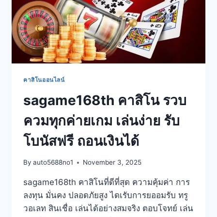
คาสิโนออนไลน์
sagame168th คาสิโน รวบ
ควมทุกค่ายเกม เล่นง่าย รับ
โบนัสฟรี ถอนเงินได้
By
auto5688no1
November 3, 2025
sagame168th คาสิโนที่ดีที่สุด ความคุ้มค่า การ
ลงทุน มั่นคง ปลอดภัยสูง ไดเรับการยออมรับ ทรู
วอเลท สินเชื่อ เล่นได้อย่างสมจริง ตอบโจทย์ เล่น