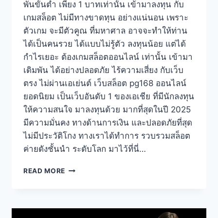
พันขั้นต่ำ เพียง 1 บาทเท่านั้น เข้ามาลงทุน กับ
เกมสล็อต ไม่มีทางขาดทุน อย่างแน่นอน เพราะ
ตัวเกม จะมีตัวคูณ ที่มหาศาล อาจจะทำให้ท่าน
ได้เป็นคนรวย ได้แบบไม่รู้ตัว ลงทุนน้อย แต่ได้
กำไรเยอะ ต้องเกมสล็อตออนไลน์ เท่านั้น เข้ามา
เดิมพัน ได้อย่างปลอดภัย ไร้ความเสี่ยง กับเว็บ
ตรง ไม่ผ่านเอเย่นต์ เว็บสล็อต pg168 ออนไลน์
ยอดนิยม เป็นเว็บอันดับ 1 ของเอเชีย ที่มีนักลงทุน
ให้ความสนใจ มาลงทุนด้วย มากที่สุดในปี 2025
มีความมั่นคง ทางด้านการเงิน และปลอดภัยที่สุด
ไม่มีประวัติโกง ทางเราได้ทำการ รวบรวมสล็อต
ค่ายดังชั้นนำ ระดับโลก มาไว้ที่นี่…
READ MORE