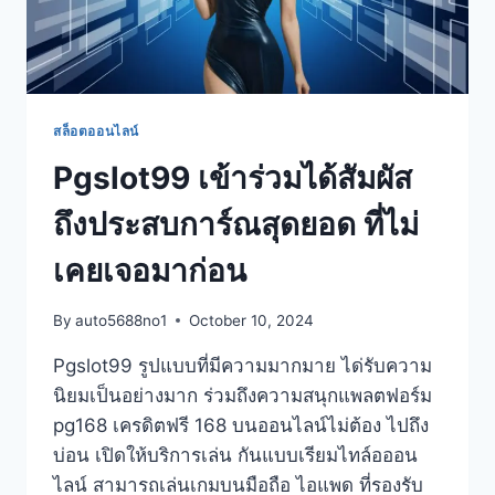
สล็อตออนไลน์
Pgslot99 เข้าร่วมได้สัมผัส
ถึงประสบการ์ณสุดยอด ที่ไม่
เคยเจอมาก่อน
By
auto5688no1
October 10, 2024
Pgslot99 รูปแบบที่มีความมากมาย ได่รับความ
นิยมเป็นอย่างมาก ร่วมถึงความสนุกแพลตฟอร์ม
pg168 เครดิตฟรี 168 บนออนไลน์ไม่ต้อง ไปถึง
บ่อน เปิดให้บริการเล่น กันแบบเรียมไทล์อออน
ไลน์ สามารถเล่นเกมบนมือถือ ไอแพด ที่รองรับ