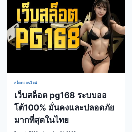
สล็อตออนไลน์
เว็บสล็อต pg168 ระบบออ
โต้100% มั่นคงและปลอดภัย
มากที่สุดในไทย