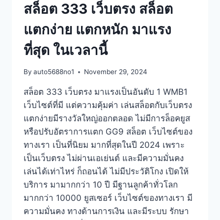
สล็อต 333 เว็บตรง สล็อต
แตกง่าย แตกหนัก มาแรง
ที่สุด ในเวลานี้
By
auto5688no1
November 29, 2024
สล็อต 333 เว็บตรง มาแรงเป็นอันดับ 1 WMB1
เว็บไซต์ที่มี แต่ความคุ้มค่า เล่นสล็อตกับเว็บตรง
แตกง่ายมีรางวัลใหญ่ออกตลอด ไม่มีการล็อคยูส
หรือปรับอัตราการแตก GG9 สล็อต เว็บไซต์ของ
ทางเรา เป็นที่นิยม มากที่สุดในปี 2024 เพราะ
เป็นเว็บตรง ไม่ผ่านเอเย่นต์ และมีความมั่นคง
เล่นได้เท่าไหร่ ก็ถอนได้ ไม่มีประวัติโกง เปิดให้
บริการ มามากกว่า 10 ปี มีฐานลูกค้าทั่วโลก
มากกว่า 10000 ยูสเซอร์ เว็บไซต์ของทางเรา มี
ความมั่นคง ทางด้านการเงิน และมีระบบ รักษา