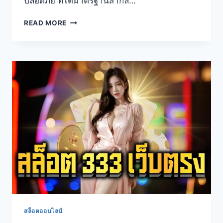
ปลอดภัย ที่ได้มาตรฐานสากล…
READ MORE
สล็อตออนไลน์