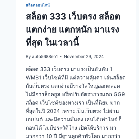
สล็อตออนไลน์
สล็อต 333 เว็บตรง สล็อต
แตกง่าย แตกหนัก มาแรง
ที่สุด ในเวลานี้
By
auto5688no1
November 29, 2024
สล็อต 333 เว็บตรง มาแรงเป็นอันดับ 1
WMB1 เว็บไซต์ที่มี แต่ความคุ้มค่า เล่นสล็อต
กับเว็บตรง แตกง่ายมีรางวัลใหญ่ออกตลอด
ไม่มีการล็อคยูส หรือปรับอัตราการแตก GG9
สล็อต เว็บไซต์ของทางเรา เป็นที่นิยม มาก
ที่สุดในปี 2024 เพราะเป็นเว็บตรง ไม่ผ่าน
เอเย่นต์ และมีความมั่นคง เล่นได้เท่าไหร่ ก็
ถอนได้ ไม่มีประวัติโกง เปิดให้บริการ มา
มากกว่า 10 ปี มีฐานลูกค้าทั่วโลก มากกว่า