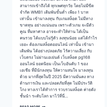
สามารถเข้าถึงได้ ทุกเพศทุกวัย โดยไม่มีขีด
จำกัด WMB1 เดิมพันขั้นต่ำ เพียง 1 บาท
เท่านั้น เข้ามาลงทุน กับเกมสล็อต ไม่มีทาง
ขาดทุน อย่างแน่นอน เพราะตัวเกม จะมีตัว
คูณ ที่มหาศาล อาจจะทำให้ท่าน ได้เป็น
คนรวย ได้แบบไม่รู้ตัว ลงทุนน้อย แต่ได้กำไร
เยอะ ต้องเกมสล็อตออนไลน์ เท่านั้น เข้ามา
เดิมพัน ได้อย่างปลอดภัย ไร้ความเสี่ยง กับ
เว็บตรง ไม่ผ่านเอเย่นต์ เว็บสล็อต pg168
ออนไลน์ ยอดนิยม เป็นเว็บอันดับ 1 ของ
เอเชีย ที่มีนักลงทุน ให้ความสนใจ มาลงทุน
ด้วย มากที่สุดในปี 2025 มีความมั่นคง ทาง
ด้านการเงิน และปลอดภัยที่สุด ไม่มีประวัติ
โกง ทางเราได้ทำการ รวบรวมสล็อต ค่ายดัง
ชั้นนำ ระดับโลก มาไว้ที่นี่…
READ MORE