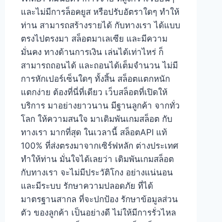
และไม่มีการล็อคยูส หรือปรับอัตราใดๆ ทำให้
ท่าน สามารถสร้างรายได้ กับทางเรา ได้แบบ
ตรงไปตรงมา สล็อตมาเลเซีย และมีความ
มั่นคง ทางด้านการเงิน เล่นได้เท่าไหร่ ก็
สามารถถอนได้ และถอนได้เต็มจำนวน ไม่มี
การหักเปอร์เซ็นใดๆ ทั้งสิ้น สล็อตแตกหนัก
แตกง่าย ต้องที่นี่ที่เดียว เว็บสล็อตที่เปิดให้
บริการ มาอย่างยาวนาน มีฐานลูกค้า จากทั่ว
โลก ให้ความสนใจ มาเดิมพันเกมสล็อต กับ
ทางเรา มากที่สุด ในเวลานี้ สล็อตAPI แท้
100% ที่ส่งตรงมาจากเซิร์ฟหลัก ต่างประเทศ
ทำให้ท่าน มั่นใจได้เลยว่า เดิมพันเกมสล็อต
กับทางเรา จะไม่มีประวัติโกง อย่างแน่นอน
และมีระบบ รักษาความปลอดภัย ที่ได้
มาตรฐานสากล ที่จะปกป้อง รักษาข้อมูลส่วน
ตัว ของลูกค้า เป็นอย่างดี ไม่ให้มีการรั่วไหล