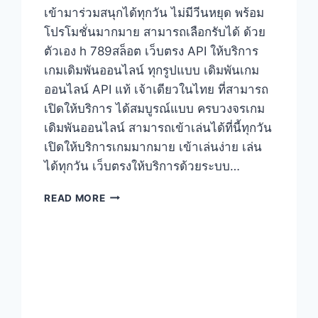
เข้ามาร่วมสนุกได้ทุกวัน ไม่มีวีนหยุด พร้อม
โปรโมชั่นมากมาย สามารถเลือกรับได้ ด้วย
ตัวเอง h 789สล็อต เว็บตรง API ให้บริการ
เกมเดิมพันออนไลน์ ทุกรูปแบบ เดิมพันเกม
ออนไลน์ API แท้ เจ้าเดียวในไทย ที่สามารถ
เปิดให้บริการ ได้สมบูรณ์แบบ ครบวงจรเกม
เดิมพันออนไลน์ สามารถเข้าเล่นได้ที่นี้ทุกวัน
เปิดให้บริการเกมมากมาย เข้าเล่นง่าย เล่น
ได้ทุกวัน เว็บตรงให้บริการด้วยระบบ…
READ MORE