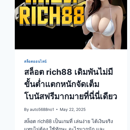
สล็อตออนไลน์
สล็อต rich88 เดิมพันไม่มี
ขั้นต่ำแตกหนักจัดเต็ม
โบนัสฟรีมากมายที่นี่นี่เดียว
By
auto5688no1
May 22, 2025
สล็อต rich88 เป็นเกมที่ เล่นง่าย ได้เงินจริง
แทบไม่ต้อง ใช้ทักษะ อะไรมากนัก และ