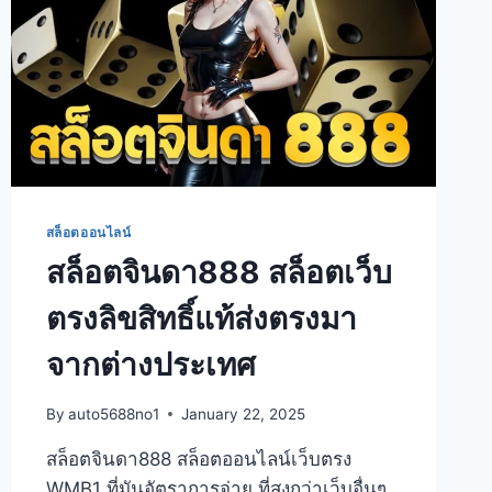
สล็อตออนไลน์
สล็อตจินดา888 สล็อตเว็บ
ตรงลิขสิทธิ์แท้ส่งตรงมา
จากต่างประเทศ
By
auto5688no1
January 22, 2025
สล็อตจินดา888 สล็อตออนไลน์เว็บตรง
WMB1 ที่มันอัตราการจ่าย ที่สูงกว่าเว็บอื่นๆ