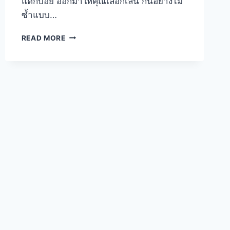
แตกบ่อย ออกมาให้คุณเลือกเล่น กันอย่างไม่
ซ้ำแบบ…
READ MORE