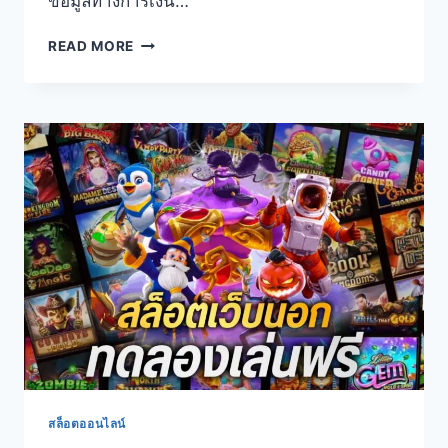
ข้อมูลทางการเงิน…
READ MORE
สล็อตออนไลน์