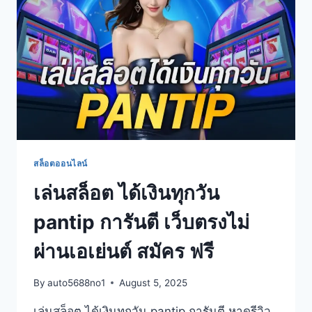
สล็อตออนไลน์
เล่นสล็อต ได้เงินทุกวัน
pantip การันตี เว็บตรงไม่
ผ่านเอเย่นต์ สมัคร ฟรี
By
auto5688no1
August 5, 2025
เล่นสล็อต ได้เงินทุกวัน pantip การันตี หาดูรีวิว