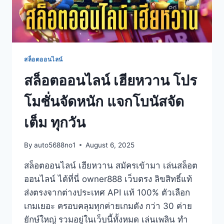
สล็อตออนไลน์
สล็อตออนไลน์ เฮียหวาน โปร
โมชั่นจัดหนัก แจกโบนัสจัด
เต็ม ทุกวัน
By
auto5688no1
August 6, 2025
สล็อตออนไลน์ เฮียหวาน สมัครเข้ามา เล่นสล็อต
ออนไลน์ ได้ที่นี่ owner888 เว็บตรง ลิขสิทธิ์แท้
ส่งตรงจากต่างประเทศ API แท้ 100% ตัวเลือก
เกมเยอะ ครอบคลุมทุกค่ายเกมดัง กว่า 30 ค่าย
ยักษ์ใหญ่ รวมอยู่ในเว็บนี้ทั้งหมด เล่นเพลิน ทำ