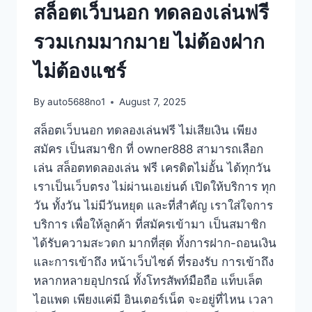
สล็อตเว็บนอก ทดลองเล่นฟรี
รวมเกมมากมาย ไม่ต้องฝาก
ไม่ต้องแชร์
By
auto5688no1
August 7, 2025
สล็อตเว็บนอก ทดลองเล่นฟรี ไม่เสียเงิน เพียง
สมัคร เป็นสมาชิก ที่ owner888 สามารถเลือก
เล่น สล็อตทดลองเล่น ฟรี เครดิตไม่อั้น ได้ทุกวัน
เราเป็นเว็บตรง ไม่ผ่านเอเย่นต์ เปิดให้บริการ ทุก
วัน ทั้งวัน ไม่มีวันหยุด และที่สำคัญ เราใส่ใจการ
บริการ เพื่อให้ลูกค้า ที่สมัครเข้ามา เป็นสมาชิก
ได้รับความสะวดก มากที่สุด ทั้งการฝาก-ถอนเงิน
และการเข้าถึง หน้าเว็บไซต์ ที่รองรับ การเข้าถึง
หลากหลายอุปกรณ์ ทั้งโทรสัพท์มือถือ แท็บเล็ต
ไอแพด เพียงแค่มี อินเตอร์เน็ต จะอยู่ที่ไหน เวลา