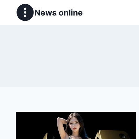
News online