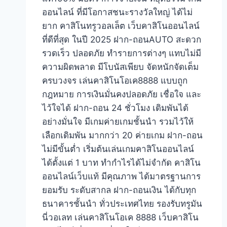
ออนไลน์ ที่มีโอกาสชนะรางวัลใหญ่ ได้ไม่
ยาก คาสิโนทรูวอลเล็ต เว็บคาสิโนออนไลน์
ที่ดีที่สุด ในปี 2025 ฝาก-ถอนAUTO สะดวก
รวดเร็ว ปลอดภัย ทำรายการต่างๆ แทบไม่มี
ความผิดพลาด มีโบนัสเพียบ จัดหนักจัดเต็ม
ครบวงจร เล่นคาสิโนโอเค8888 แบบถูก
กฎหมาย การเงินมั่นคงปลอดภัย เชื่อใจ และ
ไว้ใจได้ ฝาก-ถอน 24 ชั่วโมง เดิมพันได้
อย่างมั่นใจ มีเกมค่ายเกมชั้นนำ รวมไว้ให้
เลือกเดิมพัน มากกว่า 20 ค่ายเกม ฝาก-ถอน
ไม่มีขั้นต่ำ เริ่มต้นเล่นเกมคาสิโนออนไลน์
ได้ตั้งแต่ 1 บาท ทำกำไรได้ไม่จำกัด คาสิโน
ออนไลน์เว็บแท้ มีคุณภาพ ได้มาตรฐานการ
ยอมรับ ระดับสากล ฝาก-ถอนเงิน ได้กับทุก
ธนาคารชั้นนำ ทั่วประเทศไทย รองรับทรูมัน
นี่วอเลท เล่นคาสิโนโอเค 8888 เว็บคาสิโน