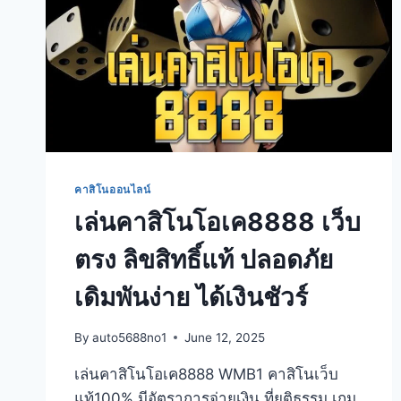
คาสิโนออนไลน์
เล่นคาสิโนโอเค8888 เว็บ
ตรง ลิขสิทธิ์แท้ ปลอดภัย
เดิมพันง่าย ได้เงินชัวร์
By
auto5688no1
June 12, 2025
เล่นคาสิโนโอเค8888 WMB1 คาสิโนเว็บ
แท้100% มีอัตราการจ่ายเงิน ที่ยุติธรรม เกม