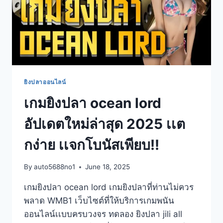
ยิงปลาออนไลน์
เกมยิงปลา ocean lord
อัปเดตใหม่ล่าสุด 2025 เเต
กง่าย เเจกโบนัสเพียบ!!
By
auto5688no1
June 18, 2025
เกมยิงปลา ocean lord เกมยิงปลาที่ท่านไม่ควร
พลาด WMB1 เว็บไซต์ที่ให้บริการเกมพนัน
ออนไลน์เเบบครบวงจร ทดลอง ยิงปลา jili all