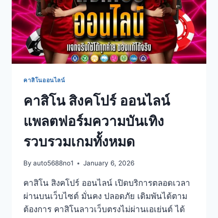
คาสิโนออนไลน์
คาสิโน สิงคโปร์ ออนไลน์
แพลตฟอร์มความบันเทิง
รวบรวมเกมทั้งหมด
By
auto5688no1
January 6, 2026
คาสิโน สิงคโปร์ ออนไลน์ เปิดบริการตลอดเวลา
ผ่านบนเว็บไซต์ มั่นคง ปลอดภัย เดิมพันได้ตาม
ต้องการ คาสิโนลาวเว็บตรงไม่ผ่านเอเย่นต์ ได้