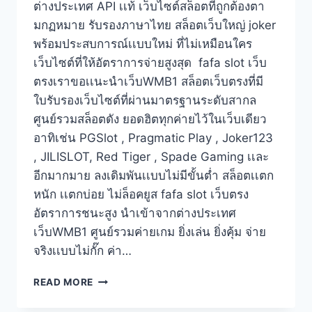
ต่างประเทศ API เเท้ เว็บไซต์สล็อตที่ถูกต้องตา
มกฏหมาย รับรองภาษาไทย สล็อตเว็บใหญ่ joker
พร้อมประสบการณ์เเบบใหม่ ที่ไม่เหมือนใคร
เว็บไซต์ที่ให้อัตราการจ่ายสูงสุด fafa slot เว็บ
ตรงเราขอเเนะนำเว็บWMB1 สล็อตเว็บตรงที่มี
ใบรับรองเว็บไซต์ที่ผ่านมาตรฐานระดับสากล
ศูนย์รวมสล็อตดัง ยอดฮิตทุกค่ายไว้ในเว็บเดียว
อาทิเช่น PGSlot , Pragmatic Play , Joker123
, JILISLOT, Red Tiger , Spade Gaming เเละ
อีกมากมาย ลงเดิมพันเเบบไม่มีขั้นต่ำ สล็อตเเตก
หนัก เเตกบ่อย ไม่ล็อคยูส fafa slot เว็บตรง
อัตราการชนะสูง นำเข้าจากต่างประเทศ
เว็บWMB1 ศูนย์รวมค่ายเกม ยิ่งเล่น ยิ่งคุ้ม จ่าย
จริงเเบบไม่กั๊ก ค่า…
READ MORE