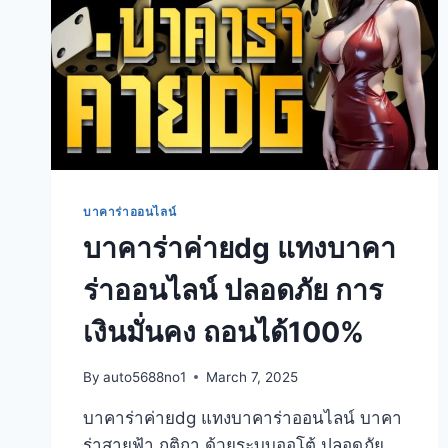
บาคาร่าออนไลน์
บาคาร่าค่ายdg แทงบาคา
ร่าออนไลน์ ปลอดภัย การ
เงินมั่นคง ถอนได้100%
By
auto5688no1
March 7, 2025
บาคาร่าค่ายdg แทงบาคาร่าออนไลน์ บาคา
ร่าสายฟ้า กติกา ด้วยระบบออโต้ ปลอดภัย