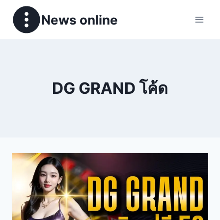
News online
DG GRAND โค้ด