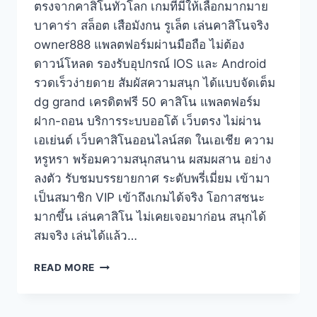
ตรงจากคาสิโนทั่วโลก เกมที่มีให้เลือกมากมาย
บาคาร่า สล็อต เสือมังกน รูเล็ต เล่นคาสิโนจริง
owner888 แพลตฟอร์มผ่านมือถือ ไม่ต้อง
ดาวน์โหลด รองรับอุปกรณ์ IOS และ Android
รวดเร็วง่ายดาย สัมผัสความสนุก ได้แบบจัดเต็ม
dg grand เครดิตฟรี 50 คาสิโน แพลตฟอร์ม
ฝาก-ถอน บริการระบบออโต้ เว็บตรง ไม่ผ่าน
เอเย่นต์ เว็บคาสิโนออนไลน์สด ในเอเชีย ความ
หรูหรา พร้อมความสนุกสนาน ผสมผสาน อย่าง
ลงตัว รับชมบรรยายกาศ ระดับพรี่เมี่ยม เข้ามา
เป็นสมาชิก VIP เข้าถึงเกมได้จริง โอกาสชนะ
มากขึ้น เล่นคาสิโน ไม่เคยเจอมาก่อน สนุกได้
สมจริง เล่นได้แล้ว…
READ MORE