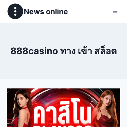
News online
888casino ทาง เข้า สล็อต