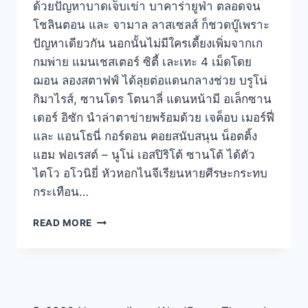
ด้วยปัญหาบาดเจ็บเข่า บาคาร่ายูฟ่า ตลอดจน
โชลินตอน และ จามาล ลาสเซลส์ ก็ชวดบู๊เพราะ
ปัญหาเดียวกัน นอกนั้นไม่มีใครเดี้ยงเพิ่มจากเก
กมพ่าย แมนเชสเตอร์ ซิตี้ เละเทะ 4 เม็ดโดย
ฌอน ลองสตาฟฟ์ ได้ลุยต่อแดนกลางช่วย บรูโน่
กิมาไรส์, ซานโดร โตนาลี่ แดนหน้ามี อเล็กซาน
เดอร์ อิซัก นำล่าตาข่ายพร้อมด้วย เจค็อบ เมอร์ฟี่
และ แอนโธนี่ กอร์ดอน คอยสนับสนุน น็อตติ้ง
แฮม ฟอเรสต์ – นูโน่ เอสปิริโต้ ซานโต้ ได้ตัว
ไตโว อโวนิยี่ หัวหอกไนจีเรียนหายศีรษะกระทบ
กระเทือน…
READ MORE