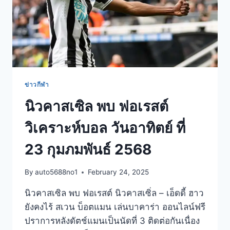
ข่าวกีฬา
นิวคาสเซิล พบ ฟอเรสต์
วิเคราะห์บอล วันอาทิตย์ ที่
23 กุมภมพันธ์ 2568
By
auto5688no1
February 24, 2025
นิวคาสเซิล พบ ฟอเรสต์ นิวคาสเซิ่ล – เอ็ดดี้ ฮาว
ยังคงไร้ สเวน บ็อตแมน เล่นบาคาร่า ออนไลน์ฟรี
ปราการหลังดัตช์แมนเป็นนัดที่ 3 ติดต่อกันเนื่อง