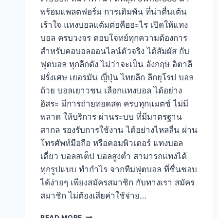
พร้อมแพลตฟอร์ม การเดิมพัน ที่น่าตื่นเต้น
เร้าใจ แทงบอลแต้มต่อคืออะไร เปิดให้แทง
บอล ครบวงจร ตอบโจทย์ทุกความต้องการ
สำหรับคอบอลออนไลน์ตัวจริง ได้สัมผัส กับ
ฟุตบอล ทุกลีกดัง ไม่ว่าจะเป็น อังกฤษ อิตาลี
ฝรั่งเศษ เยอรมัน ญี่ปุ่น ไทยลีก ลีกยุโรป บอล
ถ้วย บอลเยาวชน เลือกแทงบอล ได้อย่าง
อิสระ มีการถ่ายทอดสด ครบทุกแมตช์ ไม่มี
พลาด ให้บริการ ผ่านระบบ ที่มีมาตรฐาน
สากล รองรับการใช้งาน ได้อย่างไหลลื่น ผ่าน
โทรศัพท์มือถือ หรือคอมพิวเตอร์ แทงบอล
เดี่ยว บอลสเต็ป บอลสูงต่ำ สามารถแทงได้
ทุกรูปแบบ ทำกำไร จากทีมฟุตบอล ที่ชื่นชอบ
ได้ง่ายๆ เพียงสมัครสมาชิก กับทางเรา สมัคร
สมาชิก ไม่ต้องเสียค่าใช้จ่าย…
READ MORE