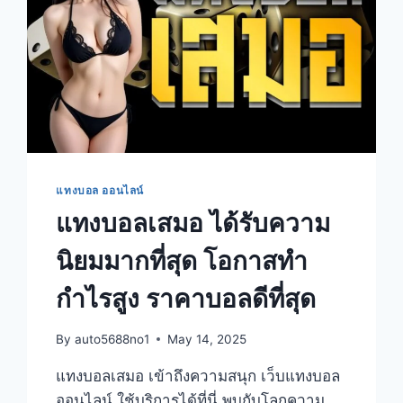
แทงบอล ออนไลน์
แทงบอลเสมอ ได้รับความ
นิยมมากที่สุด โอกาสทำ
กำไรสูง ราคาบอลดีที่สุด
By
auto5688no1
May 14, 2025
แทงบอลเสมอ เข้าถึงความสนุก เว็บแทงบอล
ออนไลน์ ใช้บริการได้ที่นี่ พบกับโลกความ