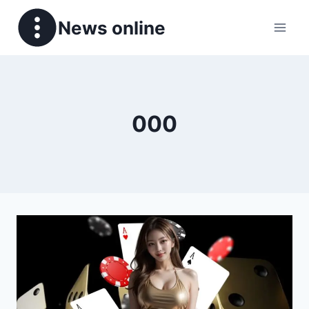
News online
000