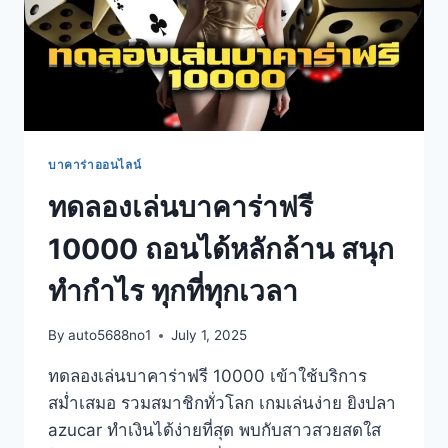
บาคาร่าออนไลน์
ทดลองเล่นบาคาร่าฟรี
10000 ถอนได้หลักล้าน สนุก
ทำกำไร ทุกที่ทุกเวลา
By
auto5688no1
July 1, 2025
ทดลองเล่นบาคาร่าฟรี 10000 เข้าใช้บริการ
สม่ำเสมอ รวมสมาชิกทั่วโลก เกมเล่นง่าย ยิงปลา
azucar ทำเงินได้ง่ายที่สุด พบกับสาวสวยสดใส