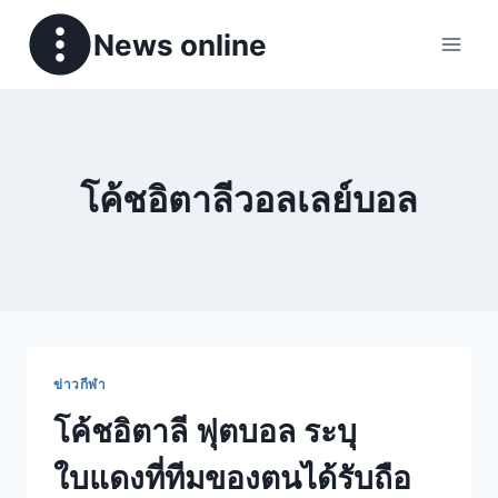
News online
โค้ชอิตาลีวอลเลย์บอล
ข่าวกีฬา
โค้ชอิตาลี ฟุตบอล ระบุ
ใบแดงที่ทีมของตนได้รับถือ