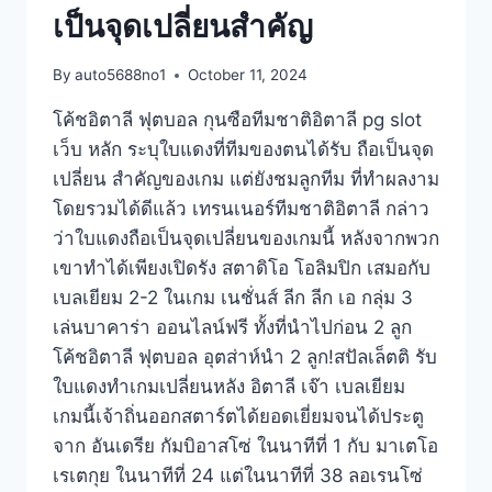
เป็นจุดเปลี่ยนสำคัญ
By
auto5688no1
October 11, 2024
โค้ชอิตาลี ฟุตบอล กุนซือทีมชาติอิตาลี pg slot
เว็บ หลัก ระบุใบแดงที่ทีมของตนได้รับ ถือเป็นจุด
เปลี่ยน สำคัญของเกม แต่ยังชมลูกทีม ที่ทำผลงาม
โดยรวมได้ดีแล้ว เทรนเนอร์ทีมชาติอิตาลี กล่าว
ว่าใบแดงถือเป็นจุดเปลี่ยนของเกมนี้ หลังจากพวก
เขาทำได้เพียงเปิดรัง สตาดิโอ โอลิมปิก เสมอกับ
เบลเยียม 2-2 ในเกม เนชั่นส์ ลีก ลีก เอ กลุ่ม 3
เล่นบาคาร่า ออนไลน์ฟรี ทั้งที่นำไปก่อน 2 ลูก
โค้ชอิตาลี ฟุตบอล อุตส่าห์นำ 2 ลูก!สปัลเล็ตติ รับ
ใบแดงทำเกมเปลี่ยนหลัง อิตาลี เจ๊า เบลเยียม
เกมนี้เจ้าถิ่นออกสตาร์ตได้ยอดเยี่ยมจนได้ประตู
จาก อันเดรีย กัมบิอาสโซ่ ในนาทีที่ 1 กับ มาเตโอ
เรเตกุย ในนาทีที่ 24 แต่ในนาทีที่ 38 ลอเรนโซ่