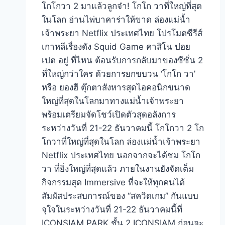
โกโกวา 2 มาแล้วลูกจ๋า! โกโก วาที่ใหญ่ที่สุด
ในโลก อ่านไพ่บาคาร่าให้ขาด ล่องแม่น้ำ
เจ้าพระยา Netflix ประเทศไทย โปรโมตซีรีส์
เกาหลีเรื่องดัง Squid Game คาสิโน ปอย
เปต อยู่ ที่ไหน ต้อนรับการกลับมาของซีซั่น 2
ที่ใหญ่กว่าใคร ด้วยการยกขบวน ‘โกโก วา’
หรือ ยองฮี ตุ๊กตาสังหารสุดไอคอนิกขนาด
ใหญ่ที่สุดในโลกมาทางแม่น้ำเจ้าพระยา
พร้อมเตรียมจัดโชว์เปิดตัวสุดอลังการ
ระหว่างวันที่ 21-22 ธันวาคมนี้ โกโกวา 2 โก
โกวาที่ใหญ่ที่สุดในโลก ล่องแม่น้ำเจ้าพระยา
Netflix ประเทศไทย นอกจากจะได้ชม โกโก
วา ที่ยิ่งใหญ่ที่สุดแล้ว ภายในงานยังจัดเต็ม
กิจกรรมสุด Immersive ที่จะให้ทุกคนได้
สัมผัสประสบการณ์ของ “สควิดเกม” กันแบบ
จุใจในระหว่างวันที่ 21-22 ธันวาคมนี้ที่
ICONSIAM PARK ชั้น 2 ICONSIAM ก่อนจะ