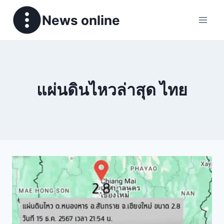
News online
แผ่นดินไหวล่าสุด ไทย