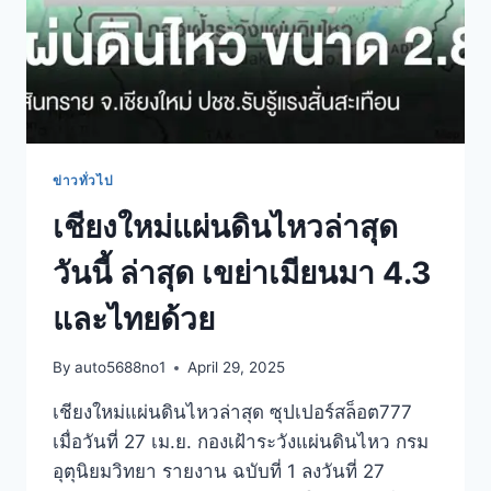
ข่าวทั่วไป
เชียงใหม่แผ่นดินไหวล่าสุด
วันนี้ ล่าสุด เขย่าเมียนมา 4.3
และไทยด้วย
By
auto5688no1
April 29, 2025
เชียงใหม่แผ่นดินไหวล่าสุด ซุปเปอร์สล็อต777
เมื่อวันที่ 27 เม.ย. กองเฝ้าระวังแผ่นดินไหว กรม
อุตุนิยมวิทยา รายงาน ฉบับที่ 1 ลงวันที่ 27