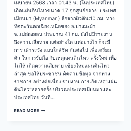
เมษายน 2568 เวลา 01.43 น. (ในประเทศไทย)
เกิดแผ่นดินไหวขนาด 1.7 จุดศูนย์กลาง: ประเทศ
เมียนมา (Myanmar ) ลึกจากผิวดิน:10 กม. ทาง
ทิศตะวันตกเฉียงเหนือของ อ.ปางมะผ้า
จ.แม่ฮ่องสอน ประมาณ 41 กม. ยังไม่มีรายงาน
ถึงความเสียหาย แต่อย่างใด แต่อย่างไร ก็จะมี
การ เฝ้าระวัง แบบใกล้ชิด กันต่อไป เพื่อเตรียม
ตัว ในการรับมือ กับเหตุแผนดินไหว ครั้งใหม่ เพื่อ
ไม่ให้ เกิดความเสียหาย เชียงใหม่แผ่นดินไหว
ล่าสุด ขอให้ประชาชน ติดตามข้อมูล จากทาง
ราชการ อย่างต่อเนื่อง รายงาน การเกิดเหตุ”แผ่น
ดินไหว”หลายครั้ง บริเวณประเทศเมียนมาและ
ประเทศไทย วันที่…
READ MORE