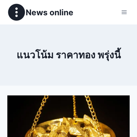
News online
แนวโน้ม ราคาทอง พรุ่งนี้