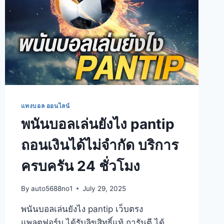
แทงบอล ออนไลน์
พนันบอลเล่นยังไง pantip
ถอนเงินได้ไม่จำกัด บริการ
ครบครัน 24 ชั่วโมง
By
auto5688no1
July 29, 2025
พนันบอลเล่นยังไง pantip เว็บตรง
แพลตฟอร์ม ได้รับลิขสิทธิ์แท้ การันตี ได้