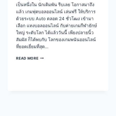
เป็นหนึ่งใน นักเดิมพัน รีบเลย โอกาสมาถึง
แล้ว เกมฟุตบอลออนไลน์ เล่นฟรี ให้บริการ
ด้วยระบบ Auto ตลอด 24 ชั่วโฒง เข้ามา
เลือก แทงบอลออนไลน์ กับค่ายเกมกีฬายักษ์
ใหญ่ ระดับโลก ได้แล้ววันนี้ เพียงปลายนิ้ว
สัมผัส ก็ได้พบกับ โลกของเกมพนันออนไลน์
ที่ยอดเยี่ยมที่สุด…
READ MORE