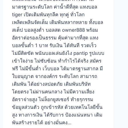
มาตรฐานระดับโลก ค่าน้ำดีที่สุด แทงบอล
tiger เปิดเดิมพันทุกลีค ทุกคู่ ทั่วโลก
เพลิดเพลินจัดเต็ม เดิมพันหลากหลาย ทั้งบอล
สเต็ป บอลสูงต่ำ บอลสด owner888 พร้อม
อัตราต่อรองเป็นธรรม คุ้มค่ามากที่สุด แทง
บอลขั้นต่ำ 1 บาท รับเงิน ได้ทันที รวดเร็ว
ไม่มีติดขัด พนันบอลเล่นยังไง pantip รูปแบบ
เข้าใจง่าย ไม่ซับซ้อน ทำกำไรได้จริง สมัคร
ฟรี ไม่มีขั้นต่ำ เว็บบอล ได้มาตรฐานสากล มี
ใบอนุญาต จากองค์กร ระดับโลก สามารถ
เดิมพัน ได้อย่างลปอดภัย เดิมพันบริษัท
โดยตรง ไม่ผ่านคนกลาง ไม่มีความเสี่ยง
อัตราจ่ายสูง ไม่ล็อกยูสเซอร์ ทำธรุกรรม
ข้อมูลส่วนตัว ถูกเข้ารหัส ด้วยเทคโนโลยีขั้น
สูง ทางการเงิน ได้รับการ ป้องแน่นหนา เดิม
พันสร้างรายได้ อย่างมั่นคง…