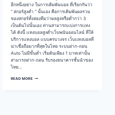
อีกหนึ่งอย่าง ในการเดิมพันบอล ที่เรียกกันว่า
” สกอร์สูงต่ำ ” นั้นเอง คือการเดิมพันผลรวม
ของสกอร์ทั้งสองทีมว่าผลสูงหรือต่ำกว่า 3
เป็นต้นไปนั้นเอง ท่านสามารถเเบ่งการเเทง
ได้ ดังนี้ เเทงบอลสูงต่ำเว็บพนันออนไลน์ ที่ให้
บริการเเทงบอล เเบบครบวงจร เว็บเเทงบอลที่
น่าเชื่อถือมากที่สุดในไทย ระบบฝาก-ถอน
Auto ไม่มีขั้นต่ำ เริ่มต้นเพียง 1 บาทเท่านั้น
สามารถฝาก-ถอน รับรองธนาคารชั้นนำของ
ไทย…
READ MORE