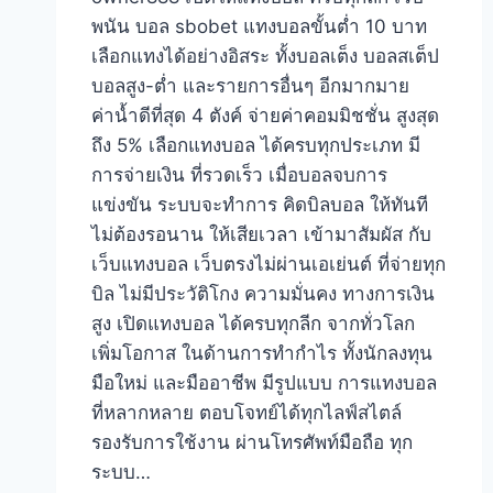
พนัน บอล sbobet แทงบอลขั้นต่ำ 10 บาท
เลือกแทงได้อย่างอิสระ ทั้งบอลเต็ง บอลสเต็ป
บอลสูง-ต่ำ และรายการอื่นๆ อีกมากมาย
ค่าน้ำดีที่สุด 4 ตังค์ จ่ายค่าคอมมิชชั่น สูงสุด
ถึง 5% เลือกแทงบอล ได้ครบทุกประเภท มี
การจ่ายเงิน ที่รวดเร็ว เมื่อบอลจบการ
แข่งขัน ระบบจะทำการ คิดบิลบอล ให้ทันที
ไม่ต้องรอนาน ให้เสียเวลา เข้ามาสัมผัส กับ
เว็บแทงบอล เว็บตรงไม่ผ่านเอเย่นต์ ที่จ่ายทุก
บิล ไม่มีประวัติโกง ความมั่นคง ทางการเงิน
สูง เปิดแทงบอล ได้ครบทุกลีก จากทั่วโลก
เพิ่มโอกาส ในด้านการทำกำไร ทั้งนักลงทุน
มือใหม่ และมืออาชีพ มีรูปแบบ การแทงบอล
ที่หลากหลาย ตอบโจทย์ได้ทุกไลฟ์สไตล์
รองรับการใช้งาน ผ่านโทรศัพท์มือถือ ทุก
ระบบ…