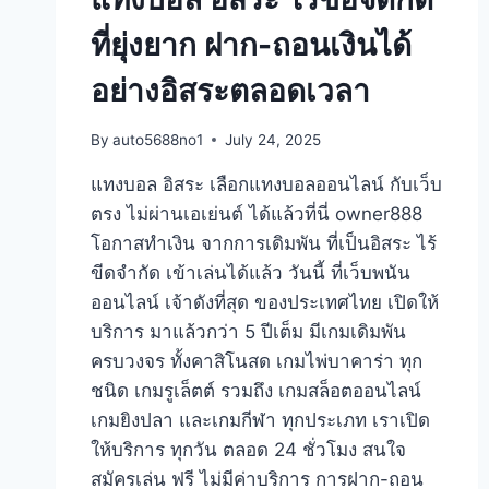
ที่ยุ่งยาก ฝาก-ถอนเงินได้
อย่างอิสระตลอดเวลา
By
auto5688no1
July 24, 2025
แทงบอล อิสระ เลือกแทงบอลออนไลน์ กับเว็บ
ตรง ไม่ผ่านเอเย่นต์ ได้แล้วที่นี่ owner888
โอกาสทำเงิน จากการเดิมพัน ที่เป็นอิสระ ไร้
ขีดจำกัด เข้าเล่นได้แล้ว วันนี้ ที่เว็บพนัน
ออนไลน์ เจ้าดังที่สุด ของประเทศไทย เปิดให้
บริการ มาแล้วกว่า 5 ปีเต็ม มีเกมเดิมพัน
ครบวงจร ทั้งคาสิโนสด เกมไพ่บาคาร่า ทุก
ชนิด เกมรูเล็ตต์ รวมถึง เกมสล็อตออนไลน์
เกมยิงปลา และเกมกีฬา ทุกประเภท เราเปิด
ให้บริการ ทุกวัน ตลอด 24 ชั่วโมง สนใจ
สมัครเล่น ฟรี ไม่มีค่าบริการ การฝาก-ถอน