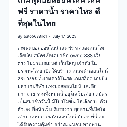
ฟรี ราคาน้ำ ราคาไหล ดี
ที่สุดในไทย
By
auto5688no1
July 17, 2025
เกมฟุตบอลออนไลน์ เล่นฟรี ทดลองเล่น ไม่
เสียเงิน สมัครเป็นสมาชิก owner888 เว็บ
ตรง ไม่ผ่านเอเย่นต์ เว็บใหญ่ เจ้าดัง ใน
ประเทศไทย เปิดให้บริการ เล่นพนันออนไลน์
ครบวงจร ทั้งเกมคาสิโนสด เกมสล็อต เกมยิง
ปลา เกมกีฬา แทงบอลออนไลน์ และอีก
มากมาย รวมทั้งหมดนี้ อยู่ในเว็บเดียว สมัคร
เป็นสมาชิกวันนี้ มีโปรโมชั่น ให้เลือกรับ ด้วย
ตัวเอง ที่หน้าเว็บ รับรองว่า ทุกท่านที่เปิดใจ
เข้ามาเล่น เกมพนันออนไลน์ กับเราที่นี่ จะ
ได้รับความคุ้มค่า อย่างแน่นอน หากท่าน