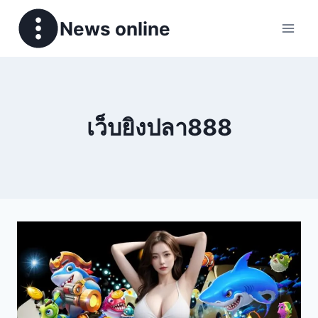
News online
เว็บยิงปลา888