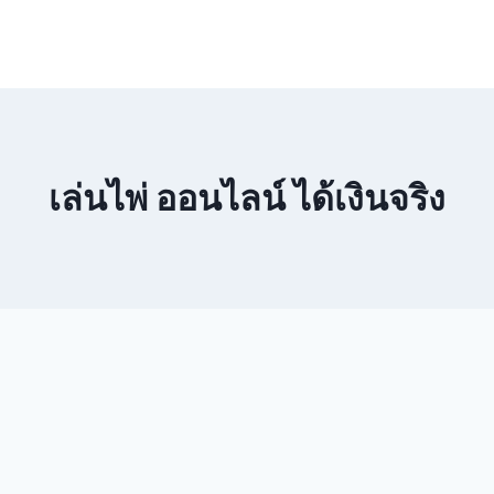
เล่นไพ่ ออนไลน์ ได้เงินจริง