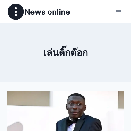
News online
เล่นติ๊กต๊อก