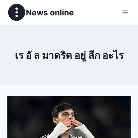
News online
เร อั ล มาดริด อยู่ ลีก อะไร