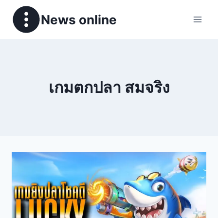
News online
เกมตกปลา สมจริง