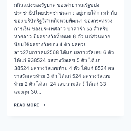
กกินเเบ่งของรัฐบาล ของสาธารณรัฐขปง
ประชาธิปไตยประชาชนลาว อยู่ภายใต้การกำกับ
ของ บริษัทรัฐวิสาหกิจหวยพัฒนา ของกระทรวง
การเงิน ของประเทศลาว บาคาร่า sa สำหรับ
หวยลาว มีผลรางวัลทั้งหมด 6 ตัว เเต่ส่วนมาก
นิยมใช้ผลรางวัลของ 4 ตัว ผลหวย
ลาว27มกราคม2568 ได้เเก่ ผลรางวัลเลข 6 ตัว
ได้แก่ 938524 ผลรางวัลเลข 5 ตัว ได้แก่
38524 ผลรางวัลเลขท้าย 4 ตัว ได้แก่ 8524 ผล
รางวัลเลขท้าย 3 ตัว ได้แก่ 524 ผลรางวัลเลข
ท้าย 2 ตัว ได้แก่ 24 เลขนามสัตว์ ได้เเก่ 33
แมงมุม 30…
READ MORE