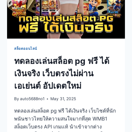
สล็อตออนไลน์
ทดลองเล่นสล็อต pg ฟรี ได้
เงินจริง เว็บตรงไม่ผ่าน
เอเย่นต์ อัปเดตใหม่
By
auto5688no1
May 31, 2025
ทดลองเล่นสล็อต pg ฟรี ได้เงินจริง เว็บไซต์ที่นัก
พนันชาวไทยให้ความสนใจมากที่สุด WMB1
สล็อตเว็บตรง API เกมเเท้ นำเข้าจากต่าง