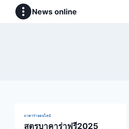
News online
บาคาร่าออนไลน์
สูตรบาคาร่าฟรี2025