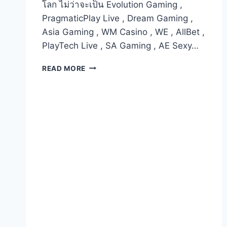
โลก ไม่ว่าจะเป็น Evolution Gaming ,
PragmaticPlay Live , Dream Gaming ,
Asia Gaming , WM Casino , WE , AllBet ,
PlayTech Live , SA Gaming , AE Sexy…
READ MORE