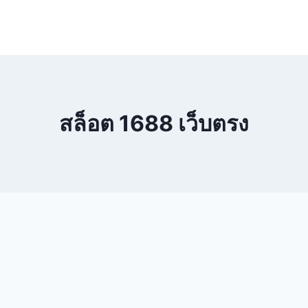
สล็อต 1688 เว็บตรง