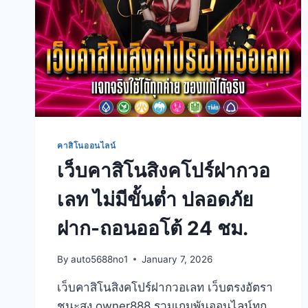
คาสิโนออนไลน์
เว็บคาสิโนสิงคโปร์ฝากวอ
เลท ไม่มีขั้นต่ำ ปลอดภัย
ฝาก-ถอนออโต้ 24 ชม.
By
auto5688no1
January 7, 2026
เว็บคาสิโนสิงคโปร์ฝากวอเลท เว็บตรงอัตรา
ชนะสูง owner888 รวมเกมพันออนไลน์ทุก