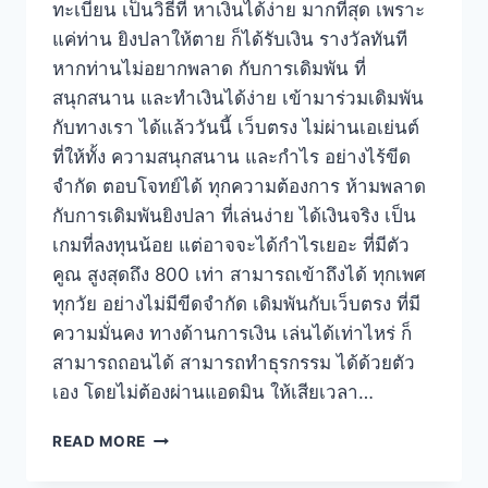
ทะเบียน เป็นวิธีที่ หาเงินได้ง่าย มากที่สุด เพราะ
แค่ท่าน ยิงปลาให้ตาย ก็ได้รับเงิน รางวัลทันที
หากท่านไม่อยากพลาด กับการเดิมพัน ที่
สนุกสนาน และทำเงินได้ง่าย เข้ามาร่วมเดิมพัน
กับทางเรา ได้แล้ววันนี้ เว็บตรง ไม่ผ่านเอเย่นต์
ที่ให้ทั้ง ความสนุกสนาน และกำไร อย่างไร้ขีด
จำกัด ตอบโจทย์ได้ ทุกความต้องการ ห้ามพลาด
กับการเดิมพันยิงปลา ที่เล่นง่าย ได้เงินจริง เป็น
เกมที่ลงทุนน้อย แต่อาจจะได้กำไรเยอะ ที่มีตัว
คูณ สูงสุดถึง 800 เท่า สามารถเข้าถึงได้ ทุกเพศ
ทุกวัย อย่างไม่มีขีดจำกัด เดิมพันกับเว็บตรง ที่มี
ความมั่นคง ทางด้านการเงิน เล่นได้เท่าไหร่ ก็
สามารถถอนได้ สามารถทำธุรกรรม ได้ด้วยตัว
เอง โดยไม่ต้องผ่านแอดมิน ให้เสียเวลา…
READ MORE