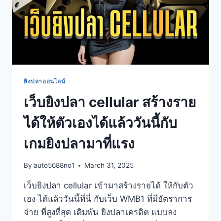
ยิงปลาออนไลน์
เว็บยิงปลา cellular สร้างราย
ได้ให้ตัวเองได้แล้ววันนี้กับ
เกมยิงปลามาที่แรง
By
auto5688no1
March 31, 2025
เว็บยิงปลา cellular เข้ามาสร้างรายได้ ให้กับตัว
เอง ได้แล้ววันนี้ที่นี่ กับเว็บ WMB1 ที่มีอัตราการ
จ่าย ที่สูงที่สุด เดิมพัน ยิงปลาเครดิต แบบลง