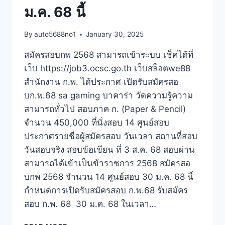
ม.ค. 68 นี้
By
auto5688no1
January 30, 2025
สมัครสอบกพ 2568 สามารถเข้าระบบ เช็คได้ที่
เว็บ https://job3.ocsc.go.th เว็บสล็อตwe88
สำนักงาน ก.พ. ได้ประกาศ เปิดรับสมัครสอ
บก.พ.68 sa gaming บาคาร่า วัดความรู้ความ
สามารถทั่วไป สอบภาค ก. (Paper & Pencil)
จำนวน 450,000 ที่นั่งสอบ 14 ศูนย์สอบ
ประกาศรายชื่อผู้สมัครสอบ วันเวลา สถานที่สอบ
วันสอบจริง สอบข้อเขียน ที่ 3 ส.ค. 68 สอบผ่าน
สามารถได้เข้าเป็นข้าราชการ 2568 สมัครสอ
บกพ 2568 จำนวน 14 ศูนย์สอบ 30 ม.ค. 68 นี้
กำหนดการเปิดรับสมัครสอบ ก.พ.68 รับสมัคร
สอบ ก.พ. 68 30 ม.ค. 68 ในเวลา…