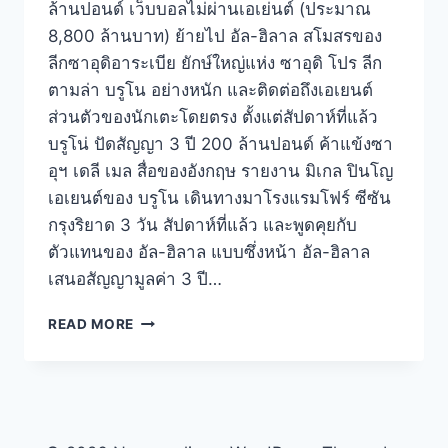
ล้านปอนด์ เว็บบอลไม่ผ่านเอเย่นต์ (ประมาณ
8,800 ล้านบาท) ย้ายไป อัล-ฮิลาล สโมสรของ
ลีกซาอุดิอาระเบีย ยักษ์ใหญ่แห่ง ซาอุดิ โปร ลีก
ตามล่า บรูโน อย่างหนัก และติดต่อถึงเอเยนต์
ส่วนตัวของนักเตะโดยตรง ตั้งแต่สัปดาห์ที่แล้ว
บรูโน่ ปัดสัญญา 3 ปี 200 ล้านปอนด์ ค้าแข้งซา
อุฯ เดลี เมล สื่อของอังกฤษ รายงาน มิเกล ปินโญ
เอเยนต์ของ บรูโน เดินทางมาโรงแรมโฟร์ ซีซัน
กรุงริยาด 3 วัน สัปดาห์ที่แล้ว และพูดคุยกับ
ตัวแทนของ อัล-ฮิลาล แบบซึ่งหน้า อัล-ฮิลาล
เสนอสัญญามูลค่า 3 ปี…
READ MORE