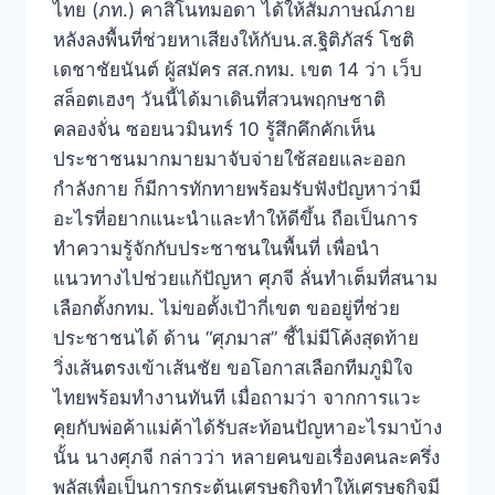
ไทย (ภท.) คาสิโนทมอดา ได้ให้สัมภาษณ์ภาย
หลังลงพื้นที่ช่วยหาเสียงให้กับน.ส.ฐิติภัสร์ โชติ
เดชาชัยนันต์ ผู้สมัคร สส.กทม. เขต 14 ว่า เว็บ
สล็อตเฮงๆ วันนี้ได้มาเดินที่สวนพฤกษชาติ
คลองจั่น ซอยนวมินทร์ 10 รู้สึกคึกคักเห็น
ประชาชนมากมายมาจับจ่ายใช้สอยและออก
กำลังกาย ก็มีการทักทายพร้อมรับฟังปัญหาว่ามี
อะไรที่อยากแนะนำและทำให้ดีขึ้น ถือเป็นการ
ทำความรู้จักกับประชาชนในพื้นที่ เพื่อนำ
แนวทางไปช่วยแก้ปัญหา ศุภจี ลั่นทำเต็มที่สนาม
เลือกตั้งกทม. ไม่ขอตั้งเป้ากี่เขต ขออยู่ที่ช่วย
ประชาชนได้ ด้าน “ศุภมาส” ชี้ไม่มีโค้งสุดท้าย
วิ่งเส้นตรงเข้าเส้นชัย ขอโอกาสเลือกทีมภูมิใจ
ไทยพร้อมทำงานทันที เมื่อถามว่า จากการแวะ
คุยกับพ่อค้าแม่ค้าได้รับสะท้อนปัญหาอะไรมาบ้าง
นั้น นางศุภจี กล่าวว่า หลายคนขอเรื่องคนละครึ่ง
พลัสเพื่อเป็นการกระตุ้นเศรษฐกิจทำให้เศรษฐกิจมี