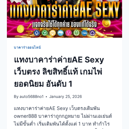
บาคาร่าออนไลน์
แทงบาคาร่าค่ายAE Sexy
เว็บตรง ลิขสิทธิ์แท้ เกมไพ่
ยอดนิยม อันดับ 1
By
auto5688no1
January 25, 2026
แทงบาคาร่าค่ายAE Sexy เว็บตรงเดิมพัน
owner888 บาคาร่าถูกกฎหมาย ไม่ผ่านเอเย่นต์
ไม่มีขั้นต่ำ เริ่มเดิมพันได้ตั้งแต่ 1 บาท ทำกำไร