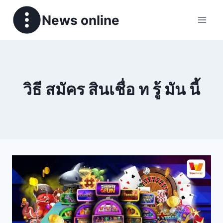
News online
วิธี สมัคร สินเชื่อ ท รู้ มัน นี้