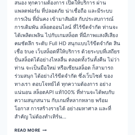
สนอง ทุกความต้องการ เปิดให้บริการ ผ่าน
แพลตฟอร์ม ที่ปลอดภัย น่าเชื่อถือ และมีระบบ
การเงิน ที่มั่นคง เข้ามาสัมผัส กับประสบการณ์
การเดิมพัน สล็อตออนไลน์ ที่ไร้ขีดจำกัด ท่านจะ
ได้เพลิดเพลิน ไปกับเกมสล็อต ที่มีภาพแสงสีเสียง
คมชัดลึก ระดับ Full HD สนุกแบบไร้ขีดจำกัด สิน
เชื่อ true เว็บสล็อตที่ให้บริการ ด้วยระบบที่เสถียร
ปั่นสล็อตได้อย่างไหลลื่น ตลอดทั้งวันทั้งคืน ไม่ว่า
ท่าน จะเป็นมือใหม่ หรือเซียนสล็อต ก็สามารถ
ร่วมสนุก ได้อย่างไร้ขีดจำกัด ซึ่งเว็บไซต์ ของ
ทางเรา ตอบโจทย์ได้ ทุกความต้องการ อย่าง
แน่นอน สล็อตAPI แท้100% ที่ท่านจะได้พบกับ
ความสนุกสนาน กับเกมที่หลากหลาย พร้อม
โอกาส การสร้างรายได้ อย่างมหาศาล และที่
สำคัญ ไม่ต้องทำเทิร์น…
READ MORE