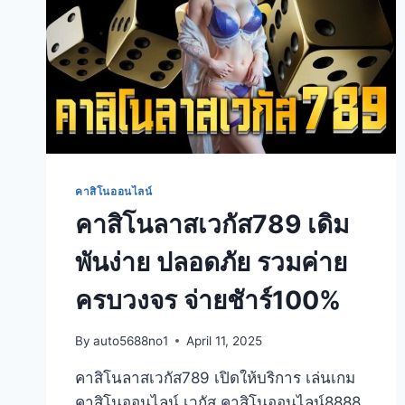
คาสิโนออนไลน์
คาสิโนลาสเวกัส789 เดิม
พันง่าย ปลอดภัย รวมค่าย
ครบวงจร จ่ายชัาร์100%
By
auto5688no1
April 11, 2025
คาสิโนลาสเวกัส789 เปิดให้บริการ เล่นเกม
คาสิโนออนไลน์ เวกัส คาสิโนออนไลน์8888