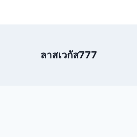
ลาสเวกัส777