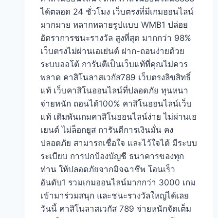
ได้ตลอด 24 ชั่วโมง เว็บตรงที่มีเกมออนไลน์
มากมาย หลากหลายรูปแบบ WMB1 ปล่อย
อัตราการชนะรางวัล สูงที่สุด มากกว่า 98%
เว็บตรงไม่ผ่านเอเย่นต์ ฝาก-ถอนง่ายด้วย
ระบบออโต้ การันตีเป็นเว็บแท้ที่คุณไม่ควร
พลาด คาสิโนลาสเวกัส789 เว็บตรงลิขสิทธิ์
แท้ เว็บคาสิโนออนไลน์ที่ปลอดภัย ทุนหนา
จ่ายหนัก ถอนได้100% คาสิโนออนไลน์เว็บ
แท้ เดิมพันเกมคาสิโนออนไลน์ง่าย ไม่ผ่านเอ
เยนต์ ไม่ล็อกยูส การันตีการเงินมั่น คง
ปลอดภัย สามารถเชื่อใจ และไว้ใจได้ มีระบบ
ระเบียบ การปกป้องบัญชี ธนาคารของทุก
ท่าน ให้ปลอดภัยจากมิจฉาชีพ โอนเร็ว
อันดับ1 รวมเกมออนไลน์มากกว่า 3000 เกม
เข้ามาร่วมสนุก และชนะรางวัลใหญ่ได้เลย
วันนี้ คาสิโนลาสเวกัส 789 จ่ายหนักจัดเต็ม