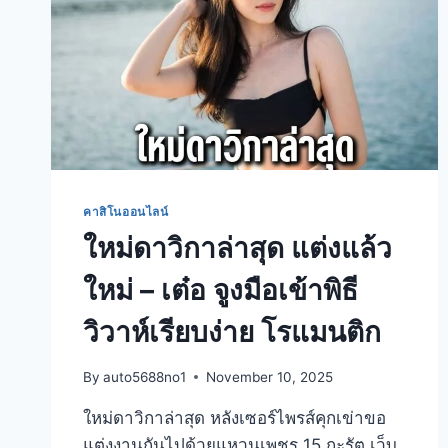
คาสิโนออนไลน์
ใหม่ดาวิกาล่าสุด แต่งแล้ว
ใหม่ – เต๋อ จูงมือเข้าพิธี
วิวาห์เรียบง่าย โรแมนติก
By
auto5688no1
November 10, 2025
ใหม่ดาวิกาล่าสุด หลังเซอร์ไพรส์คุกเข่าขอ
แต่งงานกันไปด้วยแหวนเพชร 15 กะรัต เว็บ