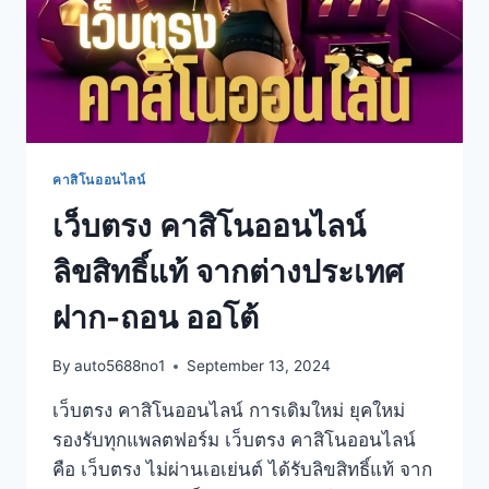
คาสิโนออนไลน์
เว็บตรง คาสิโนออนไลน์
ลิขสิทธิ์แท้ จากต่างประเทศ
ฝาก-ถอน ออโต้
By
auto5688no1
September 13, 2024
เว็บตรง คาสิโนออนไลน์ การเดิมใหม่ ยุคใหม่
รองรับทุกแพลตฟอร์ม เว็บตรง คาสิโนออนไลน์
คือ เว็บตรง ไม่ผ่านเอเย่นต์ ได้รับลิขสิทธิ์แท้ จาก