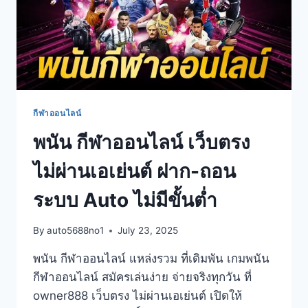
กีฬาออนไลน์
พนัน กีฬาออนไลน์ เว็บตรง
ไม่ผ่านเอเย่นต์ ฝาก-ถอน
ระบบ Auto ไม่มีขั้นต่ำ
By
auto5688no1
July 23, 2025
พนัน กีฬาออนไลน์ แหล่งรวม ที่เดิมพัน เกมพนัน
กีฬาออนไลน์ สมัครเล่นง่าย จ่ายจริงทุกวัน ที่
owner888 เว็บตรง ไม่ผ่านเอเย่นต์ เปิดให้