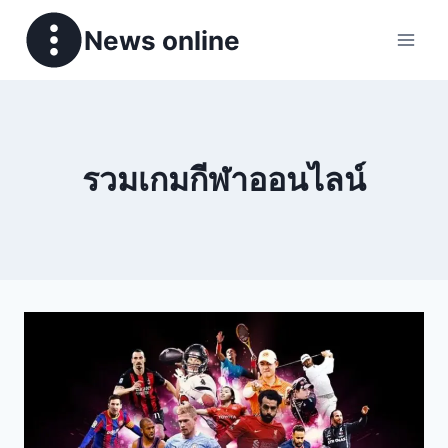
News online
รวมเกมกีฬาออนไลน์