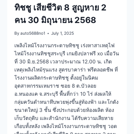
ทิชชู เสียชีวิต 8 สูญหาย 2
คน 30 มิถุนายน 2568
By
auto5688no1
July 1, 2025
เพลิงไหม้โรงงานกระดาษทิชชู เร่งหาสาเหตุไฟ
ไหม้โรงงานทิชชูสระบุรี เกมยิงปลาฟรี xo เมื่อวัน
ที่ 30 มิ.ย.2568 เวลาประมาณ 12.00 น. เกิด
เหตุเพลิงไหม้รุนแรง สูตรบาคาร่า ฟรีตลอดชีพ ที่
โรงงานผลิตกระดาษทิชชู ตั้งอยู่ในนิคม
อุตสาหกรรมเหมราช ซอย 8 ต.บัวลอย
อ.หนองแค จ.สระบุรี พื้นที่กว่า 10 ไร่ ส่งผลให้
กลุ่มควันดำหนาทึบพวยพุ่งขึ้นสู่ท้องฟ้า และโกดัง
ขนาดใหญ่ 3 ชั้น ซึ่งประกอบด้วยห้องผลิต ห้อง
เก็บวัตถุดิบ และสำนักงาน ได้รับความเสียหาย
เกือบทั้งหลัง เพลิงไหม้โรงงานกระดาษทิชชู วอด