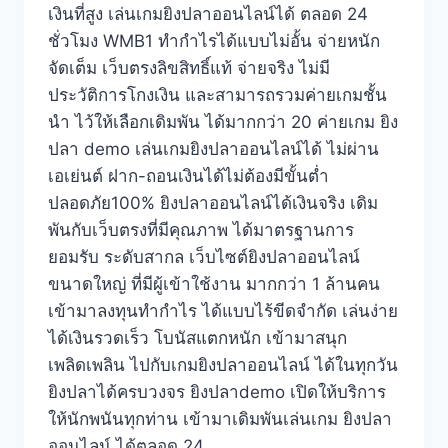
เงินที่สูง เล่นเกมยิงปลาออนไลน์ได้ ตลอด 24
ชั่วโมง WMB1 ทำกำไรได้แบบไม่อั้น จ่ายหนัก
จัดเต็ม เว็บตรงลิขสิทธิ์แท้ จ่ายจริง ไม่มี
ประวัติการโกงเงิน และสามารถรวมค่ายเกมชั้น
นำ ไว้ให้เลือกเดิมพัน ได้มากกว่า 20 ค่ายเกม ยิง
ปลา demo เล่นเกมยิงปลาออนไลน์ได้ ไม่ผ่าน
เอเย่นต์ ฝาก-ถอนเงินได้ไม่ต้องมีขั้นต่ำ
ปลอดภัย100% ยิงปลาออนไลน์ได้เงินจริง เดิม
พันกับเว็บตรงที่มีคุณภาพ ได้มาตรฐานการ
ยอมรับ ระดับสากล เว็บไซต์ยิงปลาออนไลน์
ขนาดใหญ่ ที่มีผู้เข้าใช้งาน มากกว่า 1 ล้านคน
เข้ามาลงทุนทำกำไร ได้แบบไร้ขีดจำกัด เล่นง่าย
ได้เงินรวดเร็ว โบนัสแตกหนัก เข้ามาสนุก
เพลิดเพลิน ไปกับเกมยิงปลาออนไลน์ ได้ในทุกวัน
ยิงปลาได้ครบวงจร ยิงปลาdemo เปิดให้บริการ
ให้นักพนันทุกท่าน เข้ามาเดิมพันเล่นเกม ยิงปลา
ออนไลน์ ได้ตลอด 24…