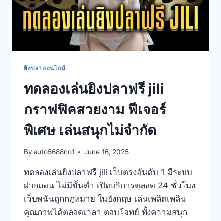
ยิงปลาออนไลน์
ทดลองเล่นยิงปลาฟรี jili
กราฟฟิคสวยงาม ฟีเจอร์
พิเศษ เล่นสนุกไม่จำกัด
By
auto5688no1
June 16, 2025
ทดลองเล่นยิงปลาฟรี jili เว็บตรงอันดับ 1 มีระบบ
ฝากถอน ไม่มีขั้นต่ำ เปิดบริการตลอด 24 ชั่วโมง
เว็บพนันถูกกฎหมาย ในอังกฤษ เล่นเพลิดเพลิน
คุณภาพได้ตลอดเวลา ตอบโจทย์ ทั้งความสนุก