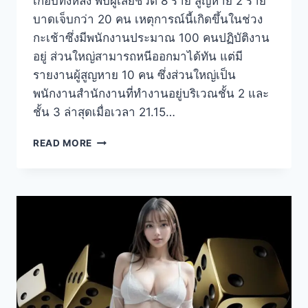
เกือบทั้งหลัง พบผู้เสียชีวิต 8 ราย สูญหาย 2 ราย
บาดเจ็บกว่า 20 คน เหตุการณ์นี้เกิดขึ้นในช่วง
กะเช้าซึ่งมีพนักงานประมาณ 100 คนปฏิบัติงาน
อยู่ ส่วนใหญ่สามารถหนีออกมาได้ทัน แต่มี
รายงานผู้สูญหาย 10 คน ซึ่งส่วนใหญ่เป็น
พนักงานสำนักงานที่ทำงานอยู่บริเวณชั้น 2 และ
ชั้น 3 ล่าสุดเมื่อเวลา 21.15…
READ MORE