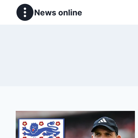
News online