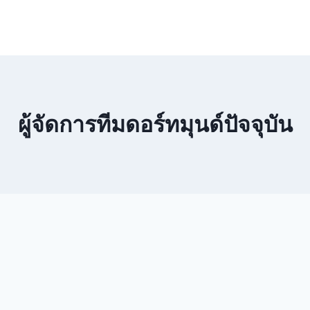
ผู้จัดการทีมดอร์ทมุนด์ปัจจุบัน