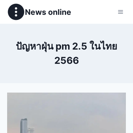
News online
ปัญหาฝุ่น pm 2.5 ในไทย
2566