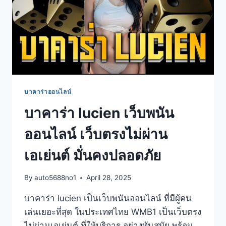
บาคาร่าออนไลน์
บาคาร่า lucien เว็บพนัน
ออนไลน์ เว็บตรงไม่ผ่าน
เอเย่นต์ มั่นคงปลอดภัย
By
auto5688no1
April 28, 2025
บาคาร่า lucien เป็นเว็บพนันออนไลน์ ที่มีผู้คน
เล่นเยอะที่สุด ในประเทศไทย WMB1 เป็นเว็บตรง
ไม่ผ่านเอเย่นต์ ที่ให้บริการ อย่างทันสมัย พร้อม