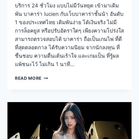
บริการ 24 ชั่วโมง แบบไม่มีวันหยุด เข้ามาเดิม
พัน บาคาร่า lucien กับเว็บบาคาร่าชั้นนำ อันดับ
1 ของประเทศไทย เดิมพันง่าย ได้เงินจริง ไม่มี
การล็อคยูส หรือปรับอัตราใดๆ เพียงความโปร่งใส
สามารถตรวจสอบได้ บาคาร่า ถือเป็นเกมไพ่ ที่ดี
ที่สุดตลอดกาล ได้รับความนิยม จากนักลงทุน ที่
ชื่นชอบ ความตื่นเต้นเร้าใจ และเกมเป็น ที่รู้ผล
แพ้ชนะไว้ ไม่เกิน 1 นาที…
READ MORE