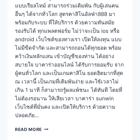
แบบเรียลไทม์ สามารถร่วมเดิมพัน กับผู้เล่นคน
อื่นๆ ได้จากทั่วโลก สูตรคาสิโนอัลฟ่า888 มา
พร้อมกับระบบ ที่ให้บริการ ด้วยความทันสมัย
รองรับได้ ทุกแพลตฟอร์ม ไม่ว่าจะเป็น ios หรือ
android เว็บไซต์ของทางเรา เปิดให้ลงทุน แบบ
ไม่มีขีดจำกัด และสามารถถอนได้ทุกยอด พร้อม
คว้าเงินหลักแสน เข้าบัญชีของท่าน ได้อย่าง
สบายใจ บาคาร่าออนไลน์ ได้รับการยอมรับ จาก
ผู้คนทั่วโลก และเป็นเกมคาสิโน ยอดฮิตมากที่สุด
ณ เวลานี้ เป็นเกมที่เดิมพันง่าย และใช้เวลาไม่
เกิน 1 นาที ก็สามารถรู้ผลแพ้ชนะ ได้ทันที โดยที่
ไม่ต้องรอนาน ให้เสียเวลา บาคาร่า sunwin
เว็บไซต์ที่มั่นคง และเปิดให้บริการ ด้วยความ
ปลอดภัย…
READ MORE