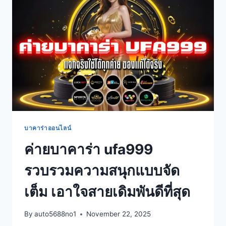
บาคาร่าออนไลน์
ค่ายบาคาร่า ufa999
รวบรวมความสนุกแบบจัด
เต็ม เอาใจสายเดิมพันดีที่สุด
By
auto5688no1
November 22, 2025