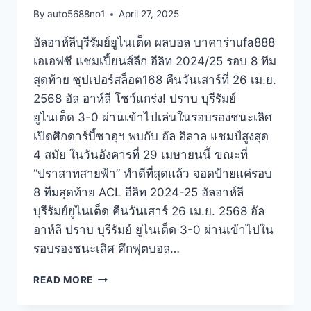
By
auto5688no1
April 27, 2025
อัลอาห์ลีบุรีรัมย์ยูไนเต็ด ผลบอล บาคาร่าufa888
เอเอฟซี แชมเปี้ยนส์ลีก อีลิท 2024/25 รอบ 8 ทีม
สุดท้าย ซุปเปอร์สล็อต168 คืนวันเสาร์ที่ 26 เม.ย.
2568 อัล อาห์ลี โชว์แกร่ง! ปราบ บุรีรัมย์
ยูไนเต็ด 3-0 ผ่านเข้าไปเล่นในรอบรองชนะเลิศ
เปิดศึกดาร์บี้ซาอุฯ พบกับ อัล ฮิลาล แชมป์สูงสุด
4 สมัย ในวันอังคารที่ 29 เมษายนนี้ ขณะที่
“ปราสาทสายฟ้า” ทำดีที่สุดแล้ว จอดป้ายแค่รอบ
8 ทีมสุดท้าย ACL อีลิท 2024-25 อัลอาห์ลี
บุรีรัมย์ยูไนเต็ด คืนวันเสาร์ 26 เม.ย. 2568 อัล
อาห์ลี ปราบ บุรีรัมย์ ยูไนเต็ด 3-0 ผ่านเข้าไปใน
รอบรองชนะเลิศ ศึกฟุตบอล…
READ MORE