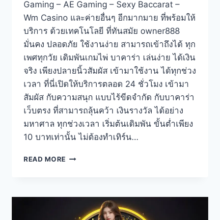
Gaming – AE Gaming – Sexy Baccarat –
Wm Casino และค่ายอื่นๆ อีกมากมาย ที่พร้อมให้
บริการ ด้วยเทคโนโลยี ที่ทันสมัย owner888
มั่นคง ปลอดภัย ใช้งานง่าย สามารถเข้าถึงได้ ทุก
เพศทุกวัย เดิมพันเกมไพ่ บาคาร่า เล่นง่าย ได้เงิน
จริง เพียงปลายนิ้วสัมผัส เข้ามาใช้งาน ได้ทุกช่วง
เวลา ที่นี่เปิดให้บริการตลอด 24 ชั่วโมง เข้ามา
สัมผัส กับความสนุก แบบไร้ขีดจำกัด กับบาคาร่า
เว็บตรง ที่สามารถลุ้นคว้า เงินรางวัล ได้อย่าง
มหาศาล ทุกช่วงเวลา เริ่มต้นเดิมพัน ขั้นต่ำเพียง
10 บาทเท่านั้น ไม่ต้องทำเทิร์น…
READ MORE