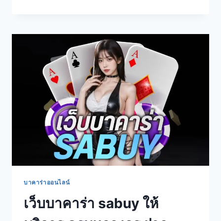
บาคาร่าออนไลน์
เว็บบาคาร่า sabuy ให้