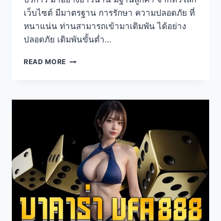
เว็บไซต์ มีมาตรฐาน การรักษา ความปลอดภัย ที่
หนาแน่น ท่านสามารถเข้ามาเดิมพัน ได้อย่าง
ปลอดภัย เดิมพันขั้นต่ำ…
READ MORE