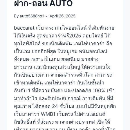
ฝาก-ถอน AUTO
By
auto5688no1
April 26, 2025
baccarat เว็บ ตรง เกมไพ่ออนไลน์ ที่เดิมพันง่าย
ได้เงินจริง สูตรบาคาร่าฟรี2025 ตอบโจทย์ ได้
ทุกไลฟ์สไตล์ ของนักเดิมพัน เกมไพ่บาคาร่า ถือ
เป็นเกม ยอดฮิตที่สุด ในหมู่เกม พนันออนไลน์
ทั้งหมด เพราะเป็นเกม ยอดนิยม มาอย่าง
ยาวนาน และนักลงทุนส่วนใหญ่ ให้ความสนใจ
กันเป็นอย่างมาก จากผลสำรวจทั่วโลก สามารถ
เข้ามาเดิมพัน เกมไพ่บาคาร่า กับเว็บชั้นนำ
อันดับ 1 ที่มีความมั่นคง และปลอดภัย 100% เข้า
มาทำกำไร และรับประสบการณ์ การเดิมพัน ที่มี
คุณภาพ ได้ตลอด 24 ชั่วโมง แบบไม่มีวันหยุดพัก
เว็บบาคาร่า WMB1 เว็บตรง ไม่ผ่านเอเย่นต์
ลิขสิทธิ์แท้ ที่ส่งตรง มาจากต่างประเทศ เปิดให้
บริการ มาอย่างยาวนาน มีฐานลูกค้า จากทั่วโลก