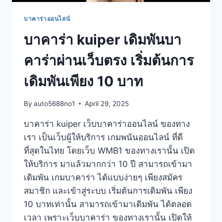
บาคาร่าออนไลน์
บาคาร่า kuiper เดิมพันบา
คาร่าผ่านเว็บตรง เริ่มต้นการ
เดิมพันเพียง 10 บาท
By
auto5688no1
April 29, 2025
บาคาร่า kuiper เว็บบาคาร่าออนไลน์ ของทาง
เรา เป็นเว็บผู้ให้บริการ เกมพนันออนไลน์ ที่ดี
ที่สุดในไทย โดยเว็บ WMB1 ของทางเรานั้น เปิด
ให้บริการ มาแล้วมากกว่า 10 ปี สามารถเข้ามา
เดิมพัน เกมบาคาร่า ได้แบบง่ายๆ เพียงสมัคร
สมาชิก และเข้าสู่ระบบ เริ่มต้นการเดิมพัน เพียง
10 บาทเท่านั้น สามารถเข้ามาเดิมพัน ได้ตลอด
เวลา เพราะเว็บบาคาร่า ของทางเรานั้น เปิดให้