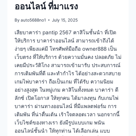
ออนไลน์ ที่มาแรง
By
auto5688no1
July 15, 2025
เสียบาคาร่า pantip 2567 คาสิโนชั้นนำ ที่เปิด
ให้บริการ บาคาร่าออนไลน์ สามารถเข้าถึงได้
ง่ายๆ เพียงแค่มี โทรศัพท์มือถือ owner888 เป็น
เว็บตรง ที่ให้บริการ ด้วยความมั่นคง ปลอดภัย ไม่
เคยมีประวัติโกง สามารถเข้ามารับ ประสบการณ์
การเดิมพันที่ดี และทำกำไร ได้อย่างสะดวกสบาย
เกมไพ่บาคาร่า ถือเป็นเกม ที่ได้รับ ความนิยม
อย่างสูงสุด ในหมู่เกม คาสิโนทั้งหมด บาคาร่า ดี
ลักซ์ เปิดโอกาส ให้ทุกคน ได้มาลงทุน กับเกมไพ่
บาคาร่า ผ่านทางออนไลน์ ที่มีแพลตฟอร์ม การ
เดิมพัน ที่น่าตื่นเต้น เร้าใจตลอดเวลา นอกจากนี้
เว็บไซต์ของทางเรา ยังมีรูปแบบเกม พนัน
ออนไลน์ชั้นนำ ให้ทุกท่าน ได้เลือกเล่น แบบ