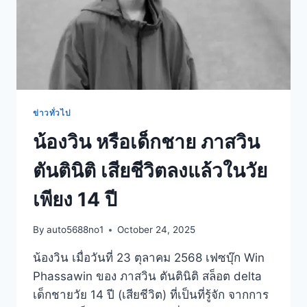
ข่าวทั่วไป
น้องวิน หรือเด็กชาย ภาสวิน
ตันตินิติ เสียชีวิตลงแล้วในวัย
เพียง 14 ปี
By
auto5688no1
October 24, 2025
น้องวิน เมื่อวันที่ 23 ตุลาคม 2568 เฟซบุ๊ก Win
Phassawin ของ ภาสวิน ตันตินิติ สล็อต delta
เด็กชายวัย 14 ปี (เสียชีวิต) ที่เป็นที่รู้จัก จากการ